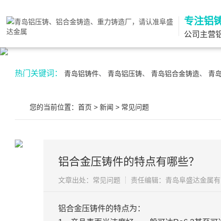
首
专注铝
页
产
公司主营
品
关
热门关键词：
青岛铝铸件
、
青岛铝压铸
、
青岛铝合金铸造
、
青
展
于
案
示
我
例
新
您的当前位置：
首页
>
新闻
>
常见问题
们
展
闻
联
示
资
系
铝合金压铸件的特点有哪些？
讯
我
文章出处：常见问题
责任编辑：青岛阜盛达金属有
们
铝合金压铸件的特点为：