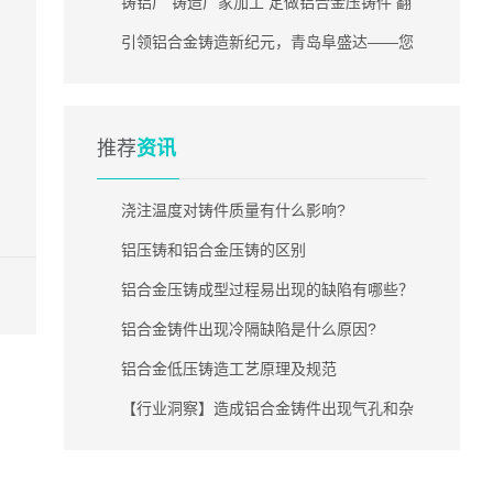
铸铝厂 铸造厂家加工 定做铝合金压铸件 翻
砂铸铝件 压铸铝件
引领铝合金铸造新纪元，青岛阜盛达——您
信赖的铝铸件专家
推荐
资讯
浇注温度对铸件质量有什么影响?
铝压铸和铝合金压铸的区别
铝合金压铸成型过程易出现的缺陷有哪些？
铝合金铸件出现冷隔缺陷是什么原因?
铝合金低压铸造工艺原理及规范
【行业洞察】造成铝合金铸件出现气孔和杂
质的原因分析!